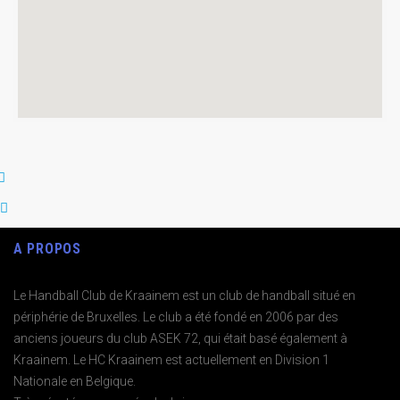
A PROPOS
Le Handball Club de Kraainem est un club de handball situé en
périphérie de Bruxelles. Le club a été fondé en 2006 par des
anciens joueurs du club ASEK 72, qui était basé également à
Kraainem. Le HC Kraainem est actuellement en Division 1
Nationale en Belgique.