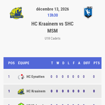
décembre 13, 2026
13h30
HC Kraainem vs SHC
MSM
U18 Cadets
POS
ÉQUIPE
T
W
D
L
F
A
DIFF
PTS
1
HC Eynatten
0
0
0
0
0
0
0
0
1
HC Kraainem
0
0
0
0
0
0
0
0