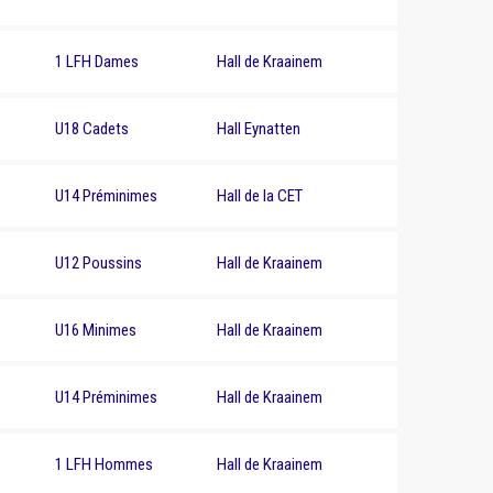
1 LFH Dames
Hall de Kraainem
U18 Cadets
Hall Eynatten
U14 Préminimes
Hall de la CET
Inscrivez-
U12 Poussins
Hall de Kraainem
vous pour
recevoir
U16 Minimes
Hall de Kraainem
chaque
mois du
U14 Préminimes
Hall de Kraainem
contenu
génial dans
votre boîte
1 LFH Hommes
Hall de Kraainem
de