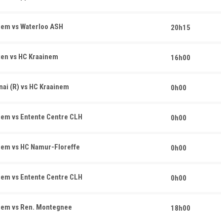
nem vs Waterloo ASH
20h15
en vs HC Kraainem
16h00
ai (R) vs HC Kraainem
0h00
em vs Entente Centre CLH
0h00
CONTACT
nem vs HC Namur-Floreffe
0h00
SHOP
NEWS
Rue du patronage 10, 1950
Kraainem, Belgique
ACT
INSCRIPTION
em vs Entente Centre CLH
0h00
PONSORS
PRIVICY POLICY
+32 496 27 57 39
RE
NOS SALLES
secretariat@hckraainem.be
nem vs Ren. Montegnee
18h00