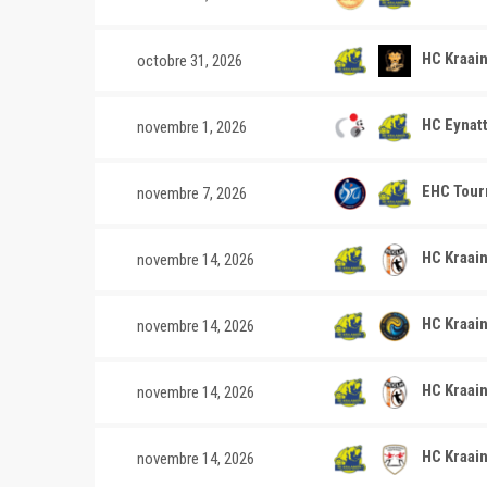
HC Kraai
octobre 31, 2026
HC Eynatt
novembre 1, 2026
EHC Tourn
novembre 7, 2026
HC Kraain
novembre 14, 2026
A PROPOS
LINKS
Le Handball Club de Kraainem est un
HC Kraai
novembre 14, 2026
TEAM 
club de handball situé en périphérie de
CONT
Bruxelles. Le club a été fondé en 2006
HC Kraain
novembre 14, 2026
NOS S
par des anciens joueurs du club ASEK
HISTOI
72, qui était basé également à
Kraainem. Le HC Kraainem est
HC Kraai
novembre 14, 2026
actuellement en Division 1 Nationale en