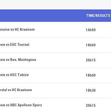
TIME/RESULTS
noise vs HC Kraainem
14h00
em vs EHC Tournai
18h00
nem vs Ren. Montegnee
20h15
nem vs HSC Tubize
18h00
stal vs HC Kraainem
18h30
nem vs HBC Apolloon Spurs
20h15