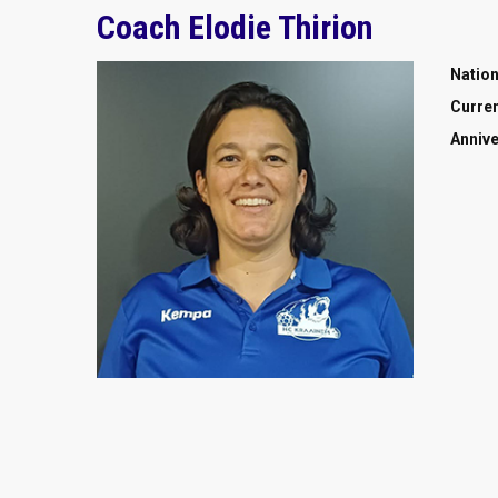
Coach
Elodie Thirion
Nation
Curre
Annive