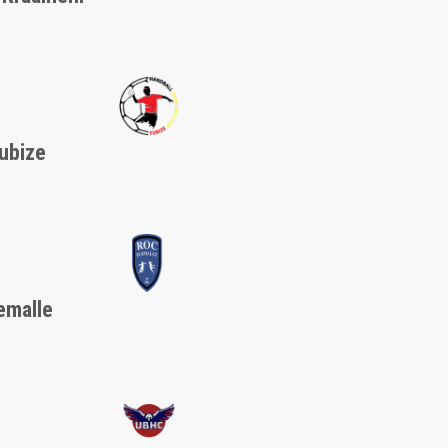
ubize
emalle