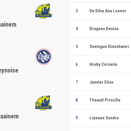
3
Da Silva Ana Leonor
aainem
4
Dragnea Denisa
5
Sevingue Dineshwari
6
Hruby Cornelia
eynoise
7
Janvier Elise
8
Theault Priscille
raainem
9
Lejeune Sandra