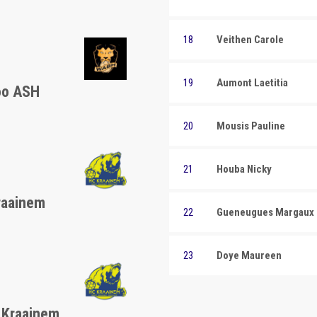
18
Veithen Carole
19
Aumont Laetitia
oo ASH
20
Mousis Pauline
21
Houba Nicky
raainem
22
Gueneugues Margaux
23
Doye Maureen
 Kraainem