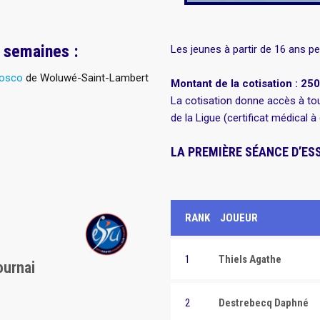
s semaines :
Les jeunes à partir de 16 ans p
Bosco
de Woluwé-Saint-Lambert
Montant de la cotisation :
250
e
La cotisation donne accès à tous
de la Ligue (certificat médical 
LA PREMIÈRE SÉANCE D’ESS
RANK
JOUEUR
1
Thiels Agathe
ournai
2
Destrebecq Daphné