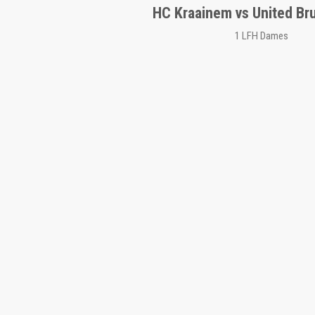
HC Kraainem vs United Bru
1 LFH Dames
A PROPOS
LINKS
Le Handball Club de Kraainem est un
TEAM 
club de handball situé en périphérie de
CONT
Bruxelles. Le club a été fondé en 2006
NOS S
par des anciens joueurs du club ASEK
HISTOI
72, qui était basé également à
Kraainem. Le HC Kraainem est
actuellement en Division 1 Nationale en
Belgique.
Très réputé pour son école de jeunes