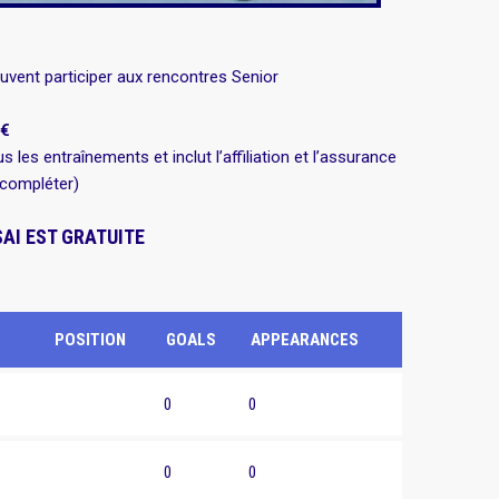
euvent participer aux rencontres Senior
€
 les entraînements et inclut l’affiliation et l’assurance
à compléter)
AI EST GRATUITE
POSITION
GOALS
APPEARANCES
0
0
0
0