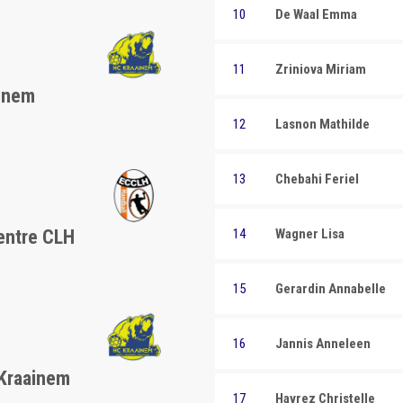
10
De Waal Emma
11
Zriniova Miriam
inem
12
Lasnon Mathilde
13
Chebahi Feriel
entre CLH
14
Wagner Lisa
15
Gerardin Annabelle
16
Jannis Anneleen
 Kraainem
17
Havrez Christelle