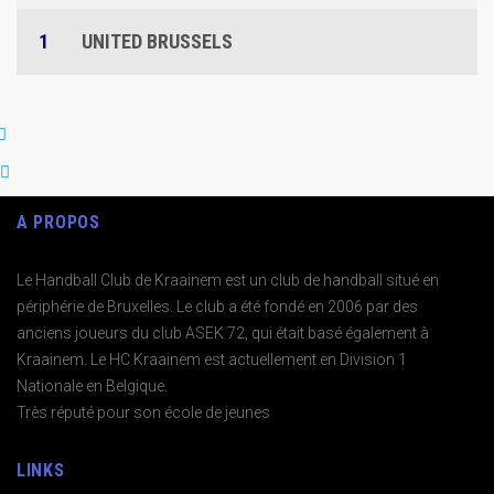
1
UNITED BRUSSELS
A PROPOS
Le Handball Club de Kraainem est un club de handball situé en
périphérie de Bruxelles. Le club a été fondé en 2006 par des
anciens joueurs du club ASEK 72, qui était basé également à
Kraainem. Le HC Kraainem est actuellement en Division 1
Nationale en Belgique.
Très réputé pour son école de jeunes
LINKS