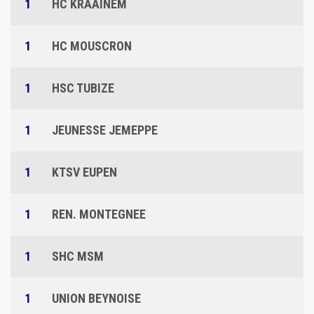
1
HC KRAAINEM
1
HC MOUSCRON
1
HSC TUBIZE
1
JEUNESSE JEMEPPE
1
KTSV EUPEN
1
REN. MONTEGNEE
1
SHC MSM
1
UNION BEYNOISE