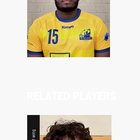
RELATED PLAYERS
Right wing
Right wing
A PROPOS
LINKS